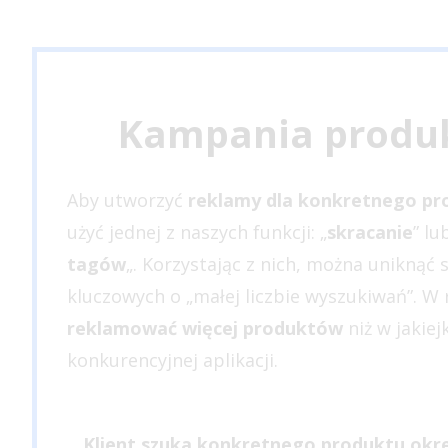
Kampania produ
Aby utworzyć
reklamy dla konkretnego pr
użyć jednej z naszych funkcji: „
skracanie
” lu
tagów
„. Korzystając z nich, można uniknąć 
kluczowych o „małej liczbie wyszukiwań”. W 
reklamować więcej produktów
niż w jakiej
konkurencyjnej aplikacji.
Klient szuka konkretnego produktu okr