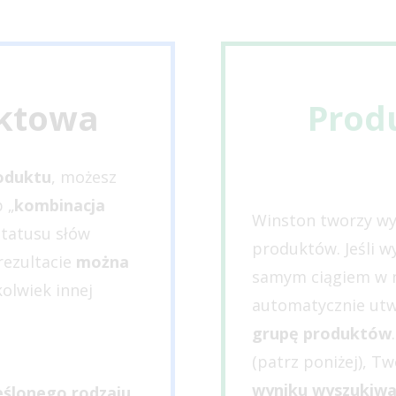
ktowa
Prod
oduktu
, możesz
b „
kombinacja
Winston tworzy wy
statusu słów
produktów. Jeśli 
rezultacie
można
samym ciągiem w 
kolwiek innej
automatycznie ut
grupę produktów
(patrz poniżej), T
wyniku wyszukiwa
eślonego rodzaju