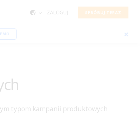
ZALOGUJ
SPRÓBUJ TERAZ
DEMO
ych
alnym typom kampanii produktowych