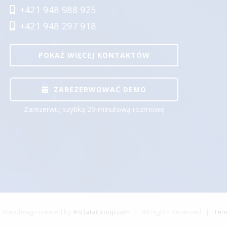
+421 948 988 925
+421 948 297 918
POKAŻ WIĘCEJ KONTAKTÓW
ZAREZERWOWAĆ DEMO
Zarezerwuj szybką 20-minutową rozmowę
Webdesign created by
ASDataGroup.com
| All Rights Reserved |
Ter