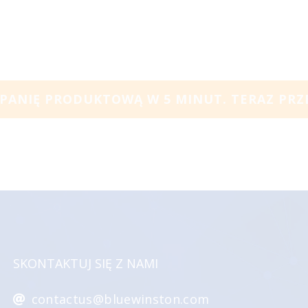
ANIĘ PRODUKTOWĄ W 5 MINUT. TERAZ PRZE
SKONTAKTUJ SIĘ Z NAMI
contactus@bluewinston.com