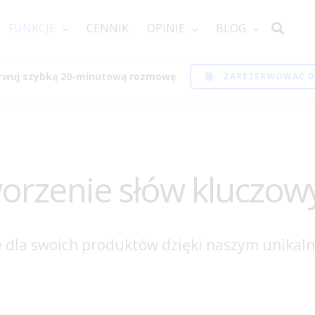
FUNKCJE
CENNIK
OPINIE
BLOG
rwuj szybką 20-minutową rozmowę
ZAREZERWOWAĆ 
orzenie słów kluczow
we dla swoich produktów dzięki naszym unik