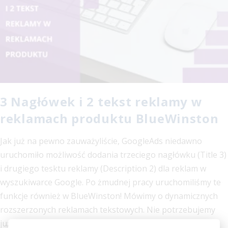
3 Nagłówek i 2 tekst reklamy w
reklamach produktu BlueWinston
Jak już na pewno zauważyliście, GoogleAds niedawno
uruchomiło możliwość dodania trzeciego nagłówku (Title 3)
i drugiego tesktu reklamy (Description 2) dla reklam w
wyszukiwarce Google. Po żmudnej pracy uruchomiliśmy te
funkcje również w BlueWinston! Mówimy o dynamicznych
rozszerzonych reklamach tekstowych. Nie potrzebujemy
już tworzyć innych rodzajów reklam. Trzeci nagłówek i