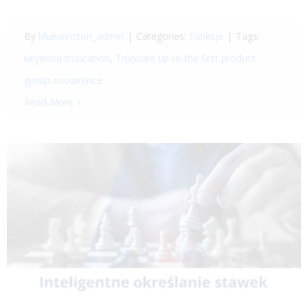
By
bluewinston_admin
|
Categories:
Funkcje
|
Tags:
keyword truncation
,
Truncate up to the first product
group occurrence
Read More