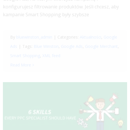
konfigurujesz filtrowanie produktów. Jeśli chcesz, aby
kampanie Smart Shopping były szybsze
By
bluewinston_admin
|
Categories:
Aktualności
,
Google
Ads
|
Tags:
Blue Winston
,
Google Ads
,
Google Merchant
,
Smart Shopping
,
XML feed
Read More