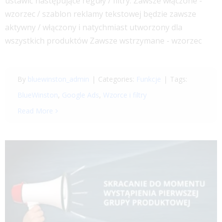
ustawić następujące reguły / filtry. Zawsze włączone -
wzorzec / szablon reklamy tekstowej będzie zawsze
aktywny / włączony i natychmiast utworzony dla
wszystkich produktów Zawsze wstrzymane - wzorzec
By
bluewinston_admin
|
Categories:
Funkcje
|
Tags:
BlueWinston
,
Google Ads
,
Wzorce i filtry
Read More