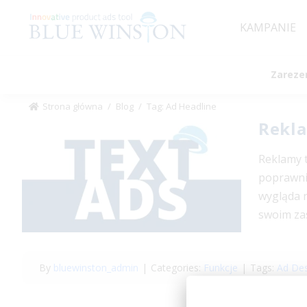
KAMPANIE
Zareze
Strona główna
/
Blog
/
Tag: Ad Headline
Rekl
Reklamy t
poprawnie
wygląda r
swoim za
By
bluewinston_admin
|
Categories:
Funkcje
|
Tags:
Ad Des