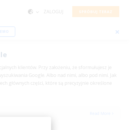
ZALOGUJ
SPRÓBUJ TERAZ
DEMO
le
alnych klientów. Przy założeniu, że sformułujesz je
szukiwania Google. Albo nad nimi, albo pod nimi. Jak
ch głównych części, które są precyzyjnie określone
Read More