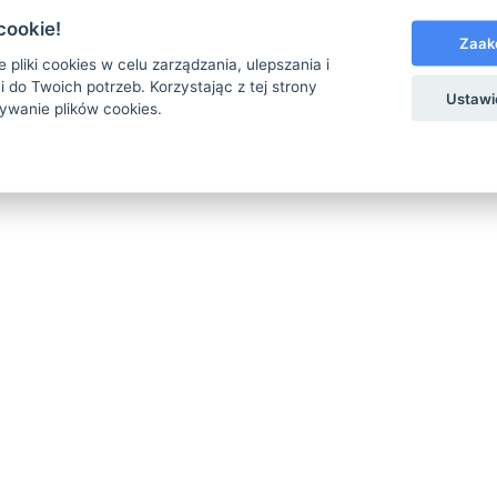
cookie!
Zaak
Webdesign created by
ASDataGroup.com
| All Rights Reserved |
Ter
 pliki cookies w celu zarządzania, ulepszania i
 do Twoich potrzeb. Korzystając z tej strony
Ustawi
ywanie plików cookies.