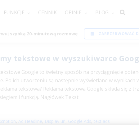
FUNKCJE
CENNIK
OPINIE
BLOG
rwuj szybką 20-minutową rozmowę
ZAREZERWOWAĆ 
amy tekstowe w wyszukiwarce Goog
ekstowe Google to świetny sposób na przyciągnięcie potencj
. Po ich utworzeniu są następnie wyświetlane w wynikach wy
eklama tekstowa? Reklama tekstowa Google składa się z trze
sięgiem i funkcją. Nagłówek Tekst
cription
,
Ad Headline
,
Display url
,
Google Ads
,
text ads