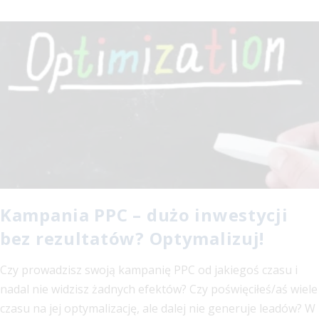
Kampania PPC – dużo inwestycji
bez rezultatów? Optymalizuj!
Czy prowadzisz swoją kampanię PPC od jakiegoś czasu i
nadal nie widzisz żadnych efektów? Czy poświęciłeś/aś wiele
czasu na jej optymalizację, ale dalej nie generuje leadów? W