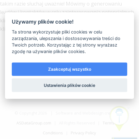
takim razie słuchaj uważnie! Mówimy o generowaniu
leadów i kontaktów w celu zainteresowania potencjalnych
klientów Twoimi produktami. W naszym przypadku są to
Używamy plików cookie!
klienci, którzy odwiedzają Twoją stronę dzięki
Ta strona wykorzystuje pliki cookies w celu
zarządzania, ulepszania i dostosowywania treści do
Twoich potrzeb. Korzystając z tej strony wyrażasz
zgodę na używanie plików cookies.
By
bluewinston_admin
|
Categories:
Google Ads
,
Jak
stworzyć
|
Tags:
Google Ads
,
PPC bez rezultatów
,
słowa
Zaakceptuj wszystko
kluczowe
,
treść reklamy
Read More
Ustawienia plików cookie
© Copyright
2026
| Software and Webdesign created by
ASDataGroup.com
| All Rights Reserved |
Terms and
Conditions
|
Privacy Policy